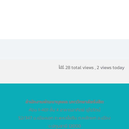
28 total views
, 2 views today
สำนักงานพัฒนาบุคคล
มหาวิทยาลัยรังสิต
ห้อง 1-401 ชั้น 4 อาคารอาทิตย์ อุไรรัตน์
52/347 ม.เมืองเอก ถ.พหลโยธิน ต.หลักหก อ.เมือง
จ.ปทุมธานี 12000