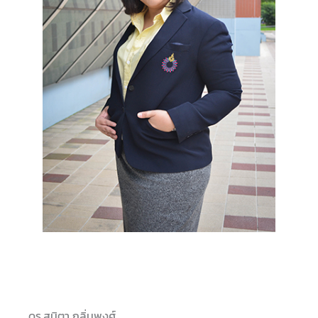
ดร.สมิตา กลิ่นพงศ์