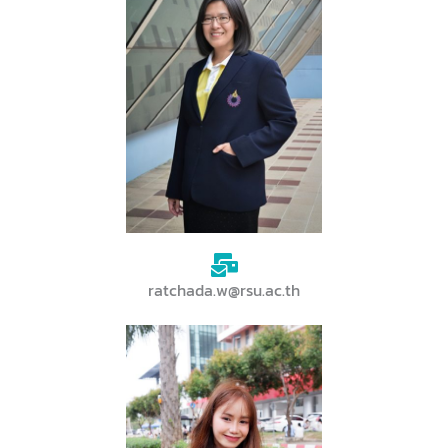
ratchada.w@rsu.ac.th