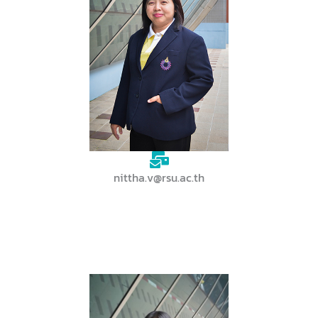
nittha.v@rsu.ac.th