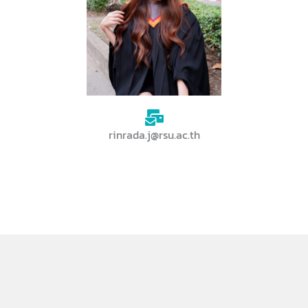
rinrada.j@rsu.ac.th