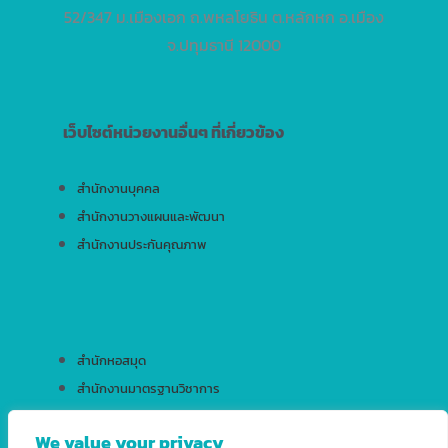
52/347 ม.เมืองเอก ถ.พหลโยธิน ต.หลักหก อ.เมือง
จ.ปทุมธานี 12000
เว็บไซต์หน่วยงานอื่นๆ ที่เกี่ยวข้อง
สำนักงานบุคคล
สำนักงานวางแผนและพัฒนา
สำนักงานประกันคุณภาพ
สำนักหอสมุด
สำนักงานมาตรฐานวิชาการ
สำนักบริการเทคโนโลยีสารสนเทศ
We value your privacy