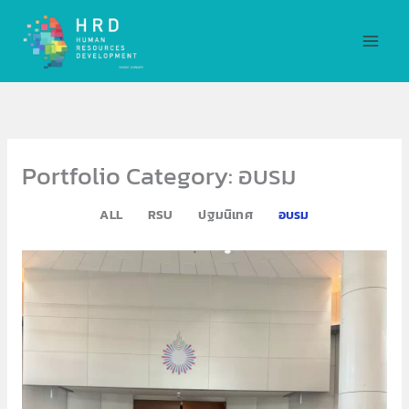
Skip
MAI
to
MEN
content
Portfolio Category: อบรม
ALL
RSU
ปฐมนิเทศ
อบรม