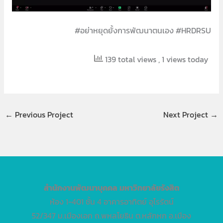
#อย่าหยุดยั้งการพัฒนาตนเอง #HRDRSU
139 total views
, 1 views today
←
Previous Project
Next Project
→
สำนักงานพัฒนาบุคคล
มหาวิทยาลัยรังสิต
ห้อง 1-401 ชั้น 4 อาคารอาทิตย์ อุไรรัตน์
52/347 ม.เมืองเอก ถ.พหลโยธิน ต.หลักหก อ.เมือง