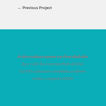
←
Previous Project
สำนักงานพัฒนาบุคคล
มหาวิทยาลัยรังสิต
ห้อง 1-401 ชั้น 4 อาคารอาทิตย์ อุไรรัตน์
52/347 ม.เมืองเอก ถ.พหลโยธิน ต.หลักหก
อ.เมือง จ.ปทุมธานี 12000