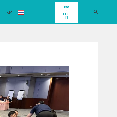
IDP
-
Search
KM
LOG
IN