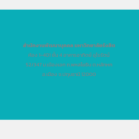
สำนักงานพัฒนาบุคคล
มหาวิทยาลัยรังสิต
ห้อง 1-401 ชั้น 4 อาคารอาทิตย์ อุไรรัตน์
52/347 ม.เมืองเอก ถ.พหลโยธิน ต.หลักหก
อ.เมือง จ.ปทุมธานี 12000