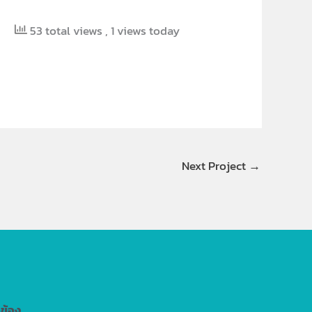
53 total views
, 1 views today
Next Project
→
วข้อง