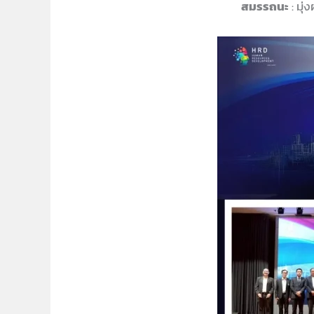
สมรรถนะ
: มุ่