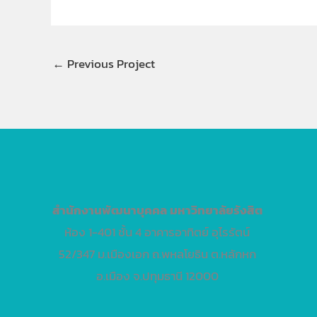
←
Previous Project
สำนักงานพัฒนาบุคคล
มหาวิทยาลัยรังสิต
ห้อง 1-401 ชั้น 4 อาคารอาทิตย์ อุไรรัตน์
52/347 ม.เมืองเอก ถ.พหลโยธิน ต.หลักหก
อ.เมือง จ.ปทุมธานี 12000