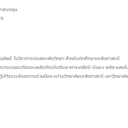
าษาอังกฤษ
1)
ัพธ์ ในวิชาการทดสอบพิษวิทยา สำหรับนักศึกษาเภสัชศาสตร์
ละความปลอดภัยของผลิตภัณฑ์เสริมอาหารเคลียร์-บีลอง พลัส ผสมใบกั
บัติธรรมโดยความร่วมมือระหว่างวิทยาลัยเภสัชศาสตร์ มหาวิทยาลัย