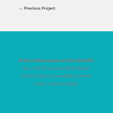
←
Previous Project
สำนักงานพัฒนาบุคคล
มหาวิทยาลัยรังสิต
ห้อง 1-401 ชั้น 4 อาคารอาทิตย์ อุไรรัตน์
52/347 ม.เมืองเอก ถ.พหลโยธิน ต.หลักหก
อ.เมือง จ.ปทุมธานี 12000