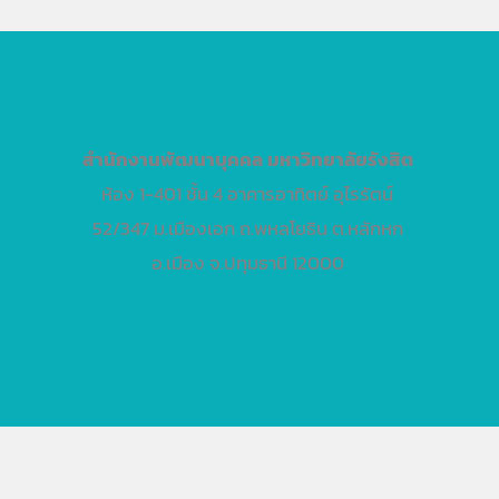
สำนักงานพัฒนาบุคคล
มหาวิทยาลัยรังสิต
ห้อง 1-401 ชั้น 4 อาคารอาทิตย์ อุไรรัตน์
52/347 ม.เมืองเอก ถ.พหลโยธิน ต.หลักหก
อ.เมือง จ.ปทุมธานี 12000