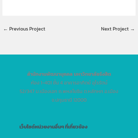
←
Previous Project
Next Project
→
สำนักงานพัฒนาบุคคล
มหาวิทยาลัยรังสิต
ห้อง 1-401 ชั้น 4 อาคารอาทิตย์ อุไรรัตน์
52/347 ม.เมืองเอก ถ.พหลโยธิน ต.หลักหก อ.เมือง
จ.ปทุมธานี 12000
เว็บไซต์หน่วยงานอื่นๆ ที่เกี่ยวข้อง