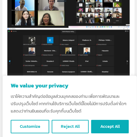
We value your privacy
เราให้ความสำคัญต่อข้อมูลส่วนบุคคลของท่าน เพื่อการพัฒนาและ
ปรับปรุงเว็บไซต์ หากท่านใช้บริการเว็บไซต์นี้โดยไม่มีการปรับตั้งค่าใดๆ
ขอขอบคุณ ศูนย์ RSU Cyber University ผู้สนับสนุนการจัด
แสดงว่าท่านยินยอมที่จะรับคุกกี้บนเว็บไซต์
อบรมออนไลน์
Customize
Reject All
Accept All
258 total views
, 1 views today