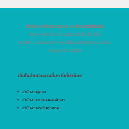
สำนักงานพัฒนาบุคคล
มหาวิทยาลัยรังสิต
ห้อง 1-401 ชั้น 4 อาคารอาทิตย์ อุไรรัตน์
52/347 ม.เมืองเอก ถ.พหลโยธิน ต.หลักหก อ.เมือง
จ.ปทุมธานี 12000
เว็บไซต์หน่วยงานอื่นๆ ที่เกี่ยวข้อง
สำนักงานบุคคล
สำนักงานวางแผนและพัฒนา
สำนักงานประกันคุณภาพ