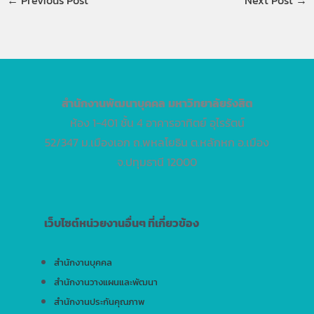
←
Previous Post
Next Post
→
สำนักงานพัฒนาบุคคล
มหาวิทยาลัยรังสิต
ห้อง 1-401 ชั้น 4 อาคารอาทิตย์ อุไรรัตน์
52/347 ม.เมืองเอก ถ.พหลโยธิน ต.หลักหก อ.เมือง
จ.ปทุมธานี 12000
เว็บไซต์หน่วยงานอื่นๆ ที่เกี่ยวข้อง
สำนักงานบุคคล
สำนักงานวางแผนและพัฒนา
สำนักงานประกันคุณภาพ