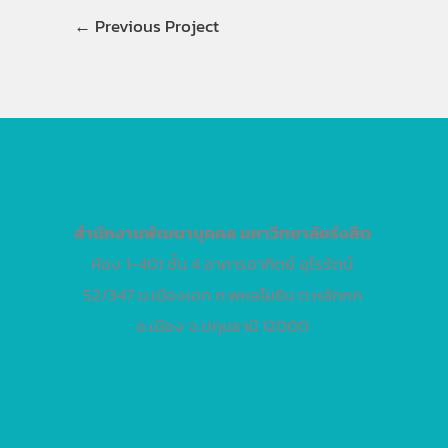
←
Previous Project
สำนักงานพัฒนาบุคคล
มหาวิทยาลัยรังสิต
ห้อง 1-401 ชั้น 4 อาคารอาทิตย์ อุไรรัตน์
52/347 ม.เมืองเอก ถ.พหลโยธิน ต.หลักหก
อ.เมือง จ.ปทุมธานี 12000