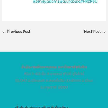
#อย่าหยุดยั้งการพัฒนาตัวเอง#HRDRSU
←
Previous Post
Next Post
→
สำนักงานพัฒนาบุคคล
มหาวิทยาลัยรังสิต
ห้อง 1-401 ชั้น 4 อาคารอาทิตย์ อุไรรัตน์
52/347 ม.เมืองเอก ถ.พหลโยธิน ต.หลักหก อ.เมือง
จ.ปทุมธานี 12000
เว็บไซต์หน่วยงานอื่นๆ ที่เกี่ยวข้อง