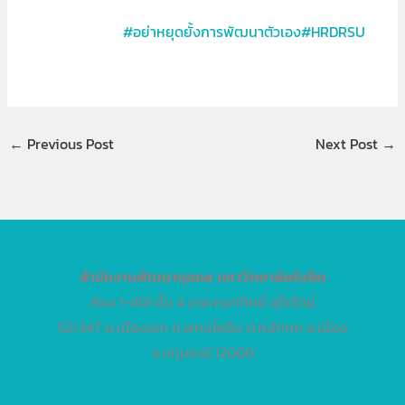
#อย่าหยุดยั้งการพัฒนาตัวเอง#HRDRSU
←
Previous Post
Next Post
→
สำนักงานพัฒนาบุคคล
มหาวิทยาลัยรังสิต
ห้อง 1-401 ชั้น 4 อาคารอาทิตย์ อุไรรัตน์
52/347 ม.เมืองเอก ถ.พหลโยธิน ต.หลักหก อ.เมือง
จ.ปทุมธานี 12000