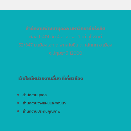
สำนักงานพัฒนาบุคคล
มหาวิทยาลัยรังสิต
ห้อง 1-401 ชั้น 4 อาคารอาทิตย์ อุไรรัตน์
52/347 ม.เมืองเอก ถ.พหลโยธิน ต.หลักหก อ.เมือง
จ.ปทุมธานี 12000
เว็บไซต์หน่วยงานอื่นๆ ที่เกี่ยวข้อง
สำนักงานบุคคล
สำนักงานวางแผนและพัฒนา
สำนักงานประกันคุณภาพ