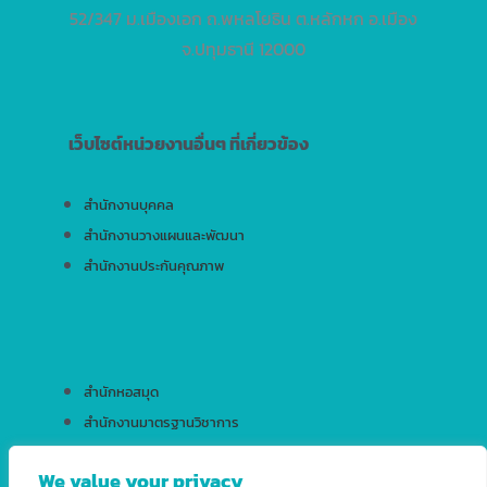
52/347 ม.เมืองเอก ถ.พหลโยธิน ต.หลักหก อ.เมือง
จ.ปทุมธานี 12000
เว็บไซต์หน่วยงานอื่นๆ ที่เกี่ยวข้อง
สำนักงานบุคคล
สำนักงานวางแผนและพัฒนา
สำนักงานประกันคุณภาพ
สำนักหอสมุด
สำนักงานมาตรฐานวิชาการ
สำนักบริการเทคโนโลยีสารสนเทศ
We value your privacy