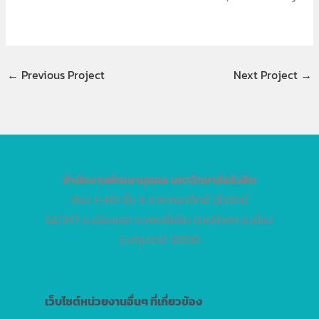
←
Previous Project
Next Project
→
สำนักงานพัฒนาบุคคล
มหาวิทยาลัยรังสิต
ห้อง 1-401 ชั้น 4 อาคารอาทิตย์ อุไรรัตน์
52/347 ม.เมืองเอก ถ.พหลโยธิน ต.หลักหก อ.เมือง
จ.ปทุมธานี 12000
เว็บไซต์หน่วยงานอื่นๆ ที่เกี่ยวข้อง