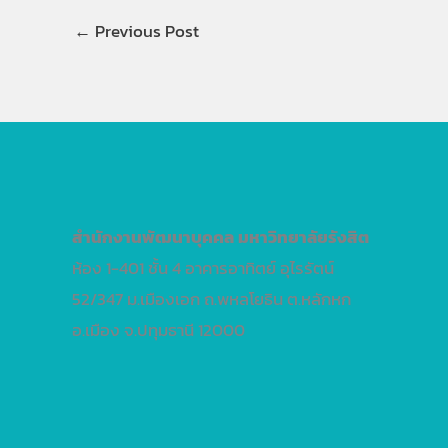
←
Previous Post
สำนักงานพัฒนาบุคคล
มหาวิทยาลัยรังสิต
ห้อง 1-401 ชั้น 4 อาคารอาทิตย์ อุไรรัตน์
52/347 ม.เมืองเอก ถ.พหลโยธิน ต.หลักหก
อ.เมือง จ.ปทุมธานี 12000