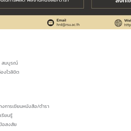
ะ สมบูรณ์
องไวลิขิต
ทางการเขียนหนังสือ/ตำรา
รียนรู้
ข้อสงสัย