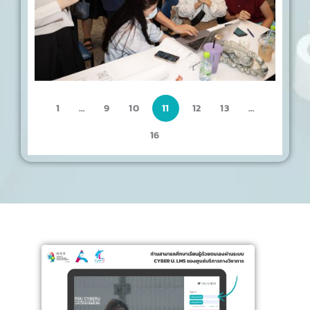
Date
1
…
9
10
12
13
…
11
16