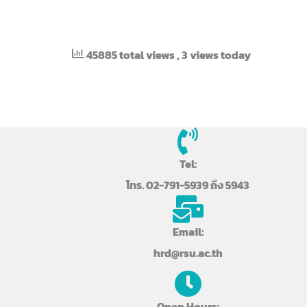
45885 total views
, 3 views today
Tel:
โทร. 02-791-5939 ถึง 5943
Email:
hrd@rsu.ac.th
Open Hours: