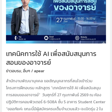
เพื่อ
สนับสนุน
การ
สอน
ของ
อาจารย์
เทคนิคการใช้ AI เพื่อสนับสนุนการ
สอนของอาจารย์
ข่าวอบรม
,
อื่นๆ
/
apear
สำนักงานพัฒนาบุคคล ขอเชิญบุคลากรที่สนใจเข้าร่วม
โครงการฝึกอบรม หลักสูตร “เทคนิคการใช้ AI เพื่อสนับสนุน
การสอนของอาจารย์” วันศุกร์ที่ 27 กุมภาพันธ์ 2569 ณ ห้อง
ปฏิบัติการคอมพิวเตอร์ 6-508A ชั้น 5 อาคาร Student Center
“ขออภัยค่ะ ขณะนี้มีผู้สมัครครบเต็มจำนวนแล้ว-จะเปิดรุ่น 2 ใน