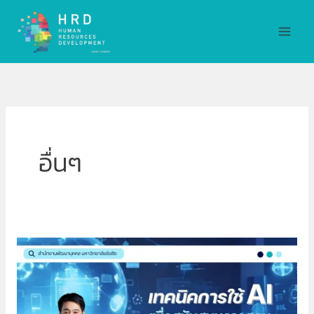
Skip
MAI
to
MEN
content
อื่นๆ
เทคนิค
การ
ใช้
AI