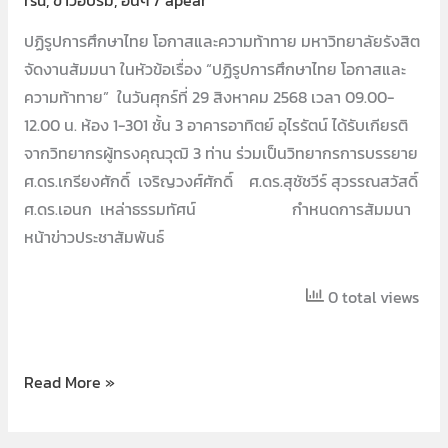
rsu
,
ข่าวอบรม
,
อื่นๆ
/
apear
ปฏิรูปการศึกษาไทย โอกาสและความท้าทาย มหาวิทยาลัยรังสิต
จัดงานสัมมนา ในหัวข้อเรื่อง “ปฏิรูปการศึกษาไทย โอกาสและ
ความท้าทาย” ในวันศุกร์ที่ 29 สิงหาคม 2568 เวลา 09.00-
12.00 น. ห้อง 1-301 ชั้น 3 อาคารอาทิตย์ อุไรรัตน์ ได้รับเกียรติ
จากวิทยากรผู้ทรงคุณวุฒิ 3 ท่าน ร่วมเป็นวิทยากรการบรรยาย
ศ.ดร.เกรียงศักดิ์ เจริญวงศ์ศักดิ์ ศ.ดร.สุชัชวีร์ สุวรรณสวัสดิ์
ศ.ดร.เอนก เหล่าธรรมทัศน์ กำหนดการสัมมนา
หน้าข่าวประชาสัมพันธ์
0 total views
Read More »