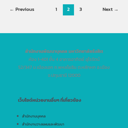
←
Previous
1
2
3
Next
→
สำนักงานพัฒนาบุคคล
มหาวิทยาลัยรังสิต
ห้อง 1-401 ชั้น 4 อาคารอาทิตย์ อุไรรัตน์
52/347 ม.เมืองเอก ถ.พหลโยธิน ต.หลักหก อ.เมือง
จ.ปทุมธานี 12000
เว็บไซต์หน่วยงานอื่นๆ ที่เกี่ยวข้อง
สำนักงานบุคคล
สำนักงานวางแผนและพัฒนา