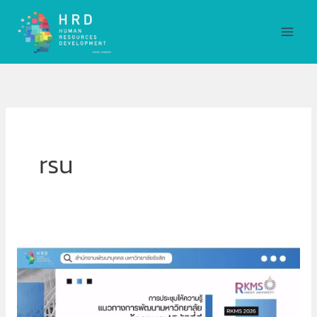
Skip
MAI
to
MEN
content
rsu
แนว
ปฏิบัติ
ที่
ดี