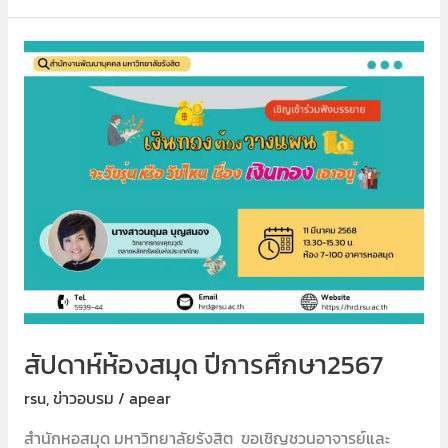
สัปดาห์
ห้อง
สมุด
ปี
การ
ศึกษา2567
สัปดาห์ห้องสมุด ปีการศึกษา2567
rsu
,
ข่าวอบรม
/
apear
สำนักหอสมุด มหาวิทยาลัยรังสิต ขอเชิญชวนอาจารย์และ