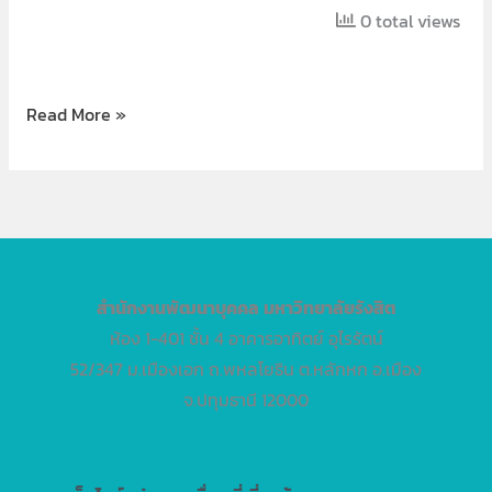
0 total views
Read More »
สำนักงานพัฒนาบุคคล
มหาวิทยาลัยรังสิต
ห้อง 1-401 ชั้น 4 อาคารอาทิตย์ อุไรรัตน์
52/347 ม.เมืองเอก ถ.พหลโยธิน ต.หลักหก อ.เมือง
จ.ปทุมธานี 12000